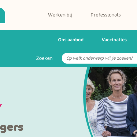
Werken bij
Professionals
Ons aanbod
Vaccinaties
Zoeken
r
igers