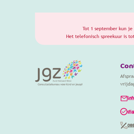
Tot 1 september kun je 
Het telefonisch spreekuur is t
Con
Afspr
vrijda
inf
dig
088