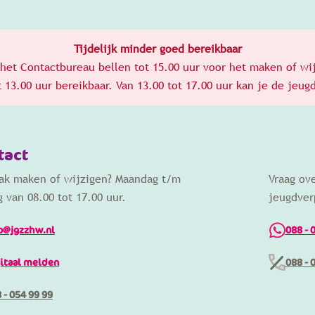
Tijdelijk minder goed bereikbaar
het Contactbureau bellen tot 15.00 uur voor het maken of wi
ot 13.00 uur bereikbaar. Van 13.00 tot 17.00 uur kan je de je
tact
aak maken of wijzigen? Maandag t/m
Vraag ov
g van 08.00 tot 17.00 uur.
jeugdver
o@jgzzhw.nl
088 - 
itaal melden
088 - 
 - 054 99 99