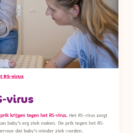
t RS-virus
S-virus
rik krijgen tegen het RS-virus.
Het RS-virus zorgt
an baby’s erg ziek maken. De prik tegen het RS-
t ervoor dat baby’s minder ziek worden.