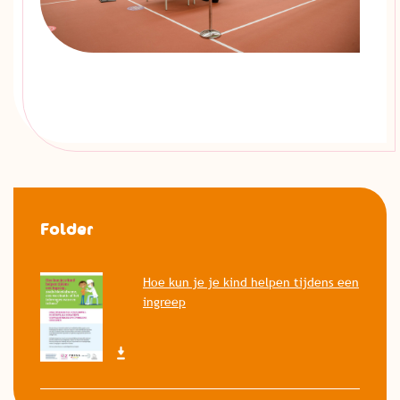
Folder
Hoe kun je je kind helpen tijdens een
ingreep