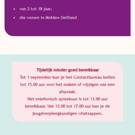
van 2 tot 18 jaar;
die wonen in Midden-Delfland
Tijdelijk minder goed bereikbaar
Tot 1 september kun je het Contactbureau bellen
tot 15.00 uur voor het maken of wijzigen van een
afspraak.
Het telefonisch spreekuur is tot 13.00 uur
bereikbaar. Van 13.00 tot 17.00 uur kan je de
jeugdverpleegkundigen whatsappen.